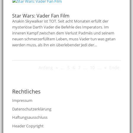
Star Wars: Vader Fan Film
Anakin Skywalker ist TOT. Seit acht Monaten erfüllt der
mysteriöse Darth Vader die Befehle des Imperators. Im
inneren Kampf zwischen dem Verlust Padmés und seinem
neuen schmerzerfülltem Leben, muss Vader tun was getan
werden muss, als ihn ein überlebender Jedi der...
Anfang
«
...
5
6
7
...
10
...
»
Ende
Rechtliches
Impressum
Datenschutzerklärung
Haftungsausschluss
Header Copyright