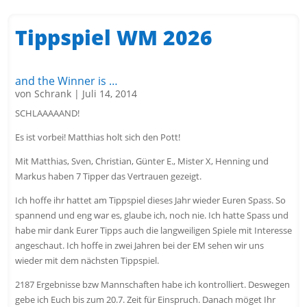
Tippspiel WM 2026
and the Winner is …
von
Schrank
|
Juli 14, 2014
SCHLAAAAAND!
Es ist vorbei! Matthias holt sich den Pott!
Mit Matthias, Sven, Christian, Günter E., Mister X, Henning und
Markus haben 7 Tipper das Vertrauen gezeigt.
Ich hoffe ihr hattet am Tippspiel dieses Jahr wieder Euren Spass. So
spannend und eng war es, glaube ich, noch nie. Ich hatte Spass und
habe mir dank Eurer Tipps auch die langweiligen Spiele mit Interesse
angeschaut. Ich hoffe in zwei Jahren bei der EM sehen wir uns
wieder mit dem nächsten Tippspiel.
2187 Ergebnisse bzw Mannschaften habe ich kontrolliert. Deswegen
gebe ich Euch bis zum 20.7. Zeit für Einspruch. Danach möget Ihr