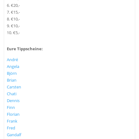
6. €20,-
7. €15,-
8. €10,-
9. €10,-
10. €5,-
Eure Tippscheine:
André
Angela
Björn
Brian
Carsten
Chati
Dennis
Finn
Florian
Frank
Fred
Gandalf