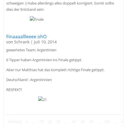
schweigen :) Habe allerdings alles doppelt korrigiert. Somit sollte
dies der Entstand sein:
Finaaaallleeee ohO
von
Schrank
|
Juli 10, 2014
gewertetes Team: Argentinien
6 Tipper haben Argentinien ins Finale getippt.
Aber nur Matthias hat das komplett richtige Finale getippt.
Deutschland : Argentinnien
RESPEKT!
Anfang
«
...
10
20
30
...
47
48
49
...
60
...
»