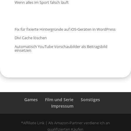
Wenn alles im Sport falsch läuft
Fix für fixierte Hintergründe auf iOS-Geräten in WordPress
Divi Cache löschen
Automatisch YouTube Vorschaubilder als Beitragsbild
einsetzen
Games
Film und Serie
Sonstiges
Impressum
*Affiliate Link | Als Amazon-Partner verdiene ich an
qualifizierten Käufen