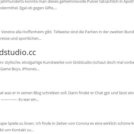
 Jahrhunderts konnte man dieses geheimnisvolle Pulver tatsächlich in Apot
mittel. Egal ob gegen Gifte,...
 Vereine alla Hoffenheim gibt. Teilweise sind die Partien in der zweiten Bund
esse und sportlichen...
dstudio.cc
 stylische, einzigartige Kunstwerke von Gridstudio (schaut doch mal vorbei:
e Game Boys, iPhones...
at was er in seinen Blog schreiben soll. Dann findet er Chat gpt und lässt e
l. ————- Es war ein...
 Spiele zu lösen. Ich finde in Zeiten von Corona es eine wirklich schöne Mög
bt um Kontakt zu...