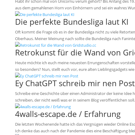
Habt ihr schon mal von Unicornu verum gehört? Bis Anfang des 19.
aus dem gemahlenen Horn von Einhörnern und sei ein wahres Wunder
Die perfekte Bundesliga laut KI
Oft kommt die Frage ob es in der Bundesliga nicht zu viele Retorten
Oberhaus. Meiner Meinung nach sollte die Bundesliga nach Faninter
Retrokunst für die Wand von Gri
Heute möchte ich euch meine neuesten Errungenschaften vorstellen:
so besonders? Nun, stellt euch vor, eure alten Lieblingsgadgets wi
Ey ChatGPT schreib mir nen Post
Schreibe eine Geschichte über einen Administrator der keine Idee h
schreiben, der nicht weiß was er in seinem Blog veröffentlichen sol
4walls-escape.de / Erfahrung
Die letzten Wochenende hatte ich das Vergnügen wieder Online Escape
Ich denke das auch nach der Pandemie dies eine Beschäftigung blei