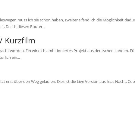
u, deswegen muss ich sie schon haben, zweitens fand ich die Möglichkeit d
1. Da ich diesen Router...
/ Kurzfilm
cht worden. Ein wirklich ambitioniertes Projekt aus deutschen Landen. Für d
rlich ein...
tzt erst über den Weg gelaufen. Dies ist die Live Version aus Inas Nacht. Cool