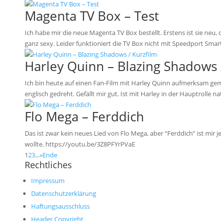
Magenta TV Box – Test
Ich habe mir die neue Magenta TV Box bestellt. Erstens ist sie ne
ganz sexy. Leider funktioniert die TV Box nicht mit Speedport Smart 
Harley Quinn – Blazing Shadows 
Ich bin heute auf einen Fan-Film mit Harley Quinn aufmerksam gema
englisch gedreht. Gefällt mir gut. Ist mit Harley in der Hauptrolle natü
Flo Mega – Ferddich
Das ist zwar kein neues Lied von Flo Mega, aber “Ferddich” ist mir je
wollte. https://youtu.be/3Z8PFYrPVaE
1
2
3
...
»
Ende
Rechtliches
Impressum
Datenschutzerklärung
Haftungsausschluss
Header Copyright