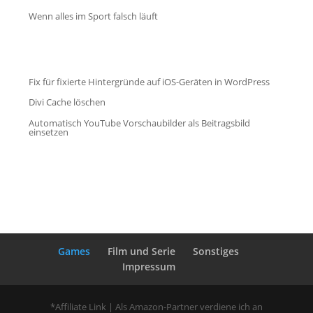
Wenn alles im Sport falsch läuft
Fix für fixierte Hintergründe auf iOS-Geräten in WordPress
Divi Cache löschen
Automatisch YouTube Vorschaubilder als Beitragsbild
einsetzen
Games
Film und Serie
Sonstiges
Impressum
*Affiliate Link | Als Amazon-Partner verdiene ich an