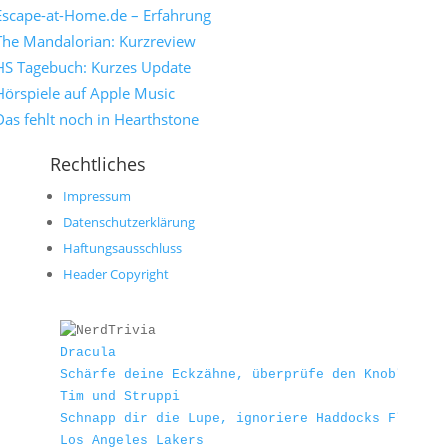
Escape-at-Home.de – Erfahrung
The Mandalorian: Kurzreview
HS Tagebuch: Kurzes Update
Hörspiele auf Apple Music
Das fehlt noch in Hearthstone
Rechtliches
Impressum
Datenschutzerklärung
Haftungsausschluss
Header Copyright
Dracula
Schärfe deine Eckzähne, überprüfe den Knoblauchv
Tim und Struppi
Schnapp dir die Lupe, ignoriere Haddocks Flüche 
Los Angeles Lakers