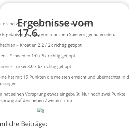
Ergebnisse vom
te sind wieder einige Punkte vergeben wurden.
17.6.
e Ergebnisse wurden von manchen Spielern genau erraten.
hechien – Kroatien 2:2 / 2x richtig getippt
lien – Schweden 1:0 / 5x richtig getippt
nien – Türkei 3:0 / 6x richtig getippt
ine hat mit 15 Punkten die meisten erreicht und übernachtet in 
ldrängen
 hat seinen Vorsprung etwas eingebüßt. Nur noch zwei Punkte
sprung auf den neuen Zweiten Timo
nliche Beiträge: