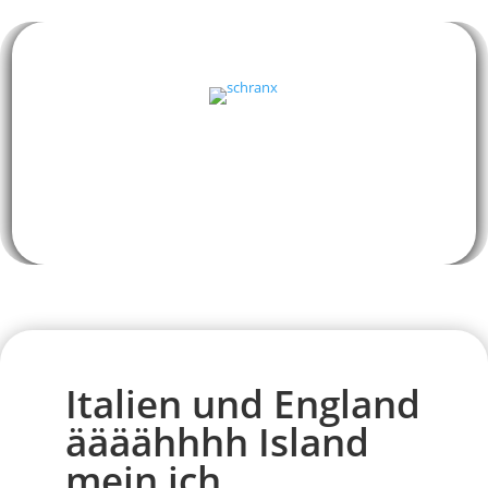
Italien und England
äääähhhh Island
mein ich