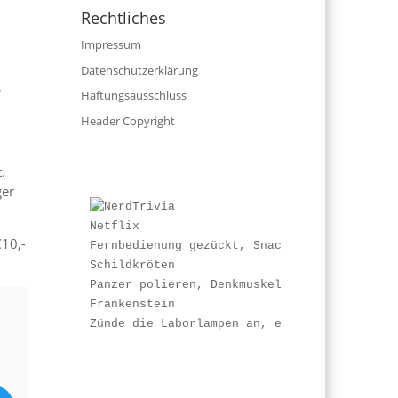
Rechtliches
Impressum
Datenschutzerklärung
,
Haftungsausschluss
Header Copyright
.
ger
Netflix
€10,-
Fernbedienung gezückt, Snacks strategisch p
Schildkröten
Panzer polieren, Denkmuskel ausfahren und b
Frankenstein
Zünde die Laborlampen an, entstaube dein Ga