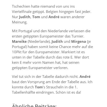
Tschechien hatte niemand von uns ins
Viertelfinale getippt. Belgien hingegen fast jeder.
Nur
Judith
,
Tom
und
André
waren anderer
Meinung.
Mit Portugal und den Niederlande verlassen die
ersten getippten Europameister das Turnier.
Mareike
(Niederlande),
Judith
und
Mirgena
(je
Portugal) haben somit keine Chance mehr auf die
10Pkt für den Europameister. Markiert ist es
unten in der Tabelle durch das rote E. Wer dort
kein E mehr vorm Namen hat, hat seinen
getippten Europameister verloren.
Viel tut sich in der Tabelle dadurch nicht.
André
baut den Vorsprung am Ende der Tabelle aus. Ich
konnte durch
Tom
’s Straucheln in die 1.
Tabellenhälfte eindringen. Schön ist es da!
Ähnliche Beiträge: