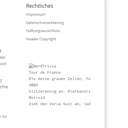
Rechtliches
Impressum
Datenschutzerklärung
Haftungsausschluss
Header Copyright
d
den
 von
Tour de France
Öle deine grauen Zellen, fülle die mentale 
t
ABBA
chte
Glitzeranzug an, Plateaustiefel festgezurrt
Metroid
Zieh den Varia Suit an, lade den Armkanonen
e zu