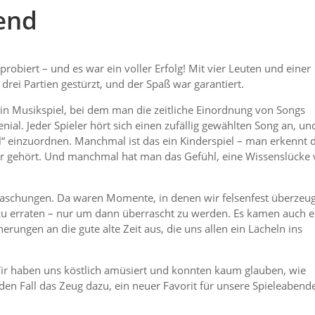
bend
robiert – und es war ein voller Erfolg! Mit vier Leuten und einer
drei Partien gestürzt, und der Spaß war garantiert.
t ein Musikspiel, bei dem man die zeitliche Einordnung von Songs
enial. Jeder Spieler hört sich einen zufällig gewählten Song an, un
hl“ einzuordnen. Manchmal ist das ein Kinderspiel – man erkennt 
 er gehört. Und manchmal hat man das Gefühl, eine Wissenslücke
aschungen. Da waren Momente, in denen wir felsenfest überzeug
g zu erraten – nur um dann überrascht zu werden. Es kamen auch e
rungen an die gute alte Zeit aus, die uns allen ein Lächeln ins
Wir haben uns köstlich amüsiert und konnten kaum glauben, wie
 jeden Fall das Zeug dazu, ein neuer Favorit für unsere Spieleabend