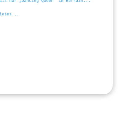
als nur „Dancing Queen“ im Refrain...
ieses...