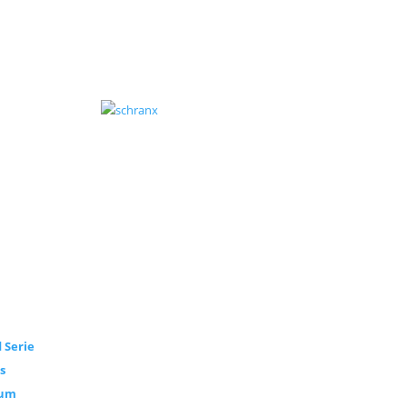
 Serie
s
sum