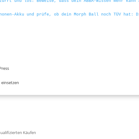
zurrt und los: Beweise, dass dein ABBA-Wissen mehr kann 
nonen-Akku und prüfe, ob dein Morph Ball noch TÜV hat: D
Press
 einsetzen
qualifizierten Käufen