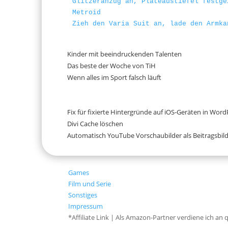
Glitzeranzug an, Plateaustiefel festge
Metroid
Zieh den Varia Suit an, lade den Armka
Kinder mit beeindruckenden Talenten
Das beste der Woche von TiH
Wenn alles im Sport falsch läuft
Fix für fixierte Hintergründe auf iOS-Geräten in Word
Divi Cache löschen
Automatisch YouTube Vorschaubilder als Beitragsbild
Games
Film und Serie
Sonstiges
Impressum
*Affiliate Link | Als Amazon-Partner verdiene ich an 