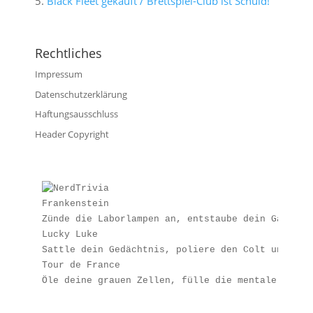
Black Fleet gekauft / Brettspiel-Club ist Schuld!
Rechtliches
Impressum
Datenschutzerklärung
Haftungsausschluss
Header Copyright
Frankenstein
Zünde die Laborlampen an, entstaube dein Galvani
Lucky Luke
Sattle dein Gedächtnis, poliere den Colt und fin
Tour de France
Öle deine grauen Zellen, fülle die mentale Trink