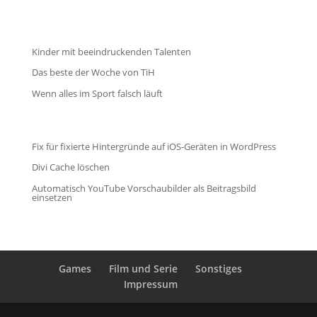
Kinder mit beeindruckenden Talenten
Das beste der Woche von TiH
Wenn alles im Sport falsch läuft
Fix für fixierte Hintergründe auf iOS-Geräten in WordPress
Divi Cache löschen
Automatisch YouTube Vorschaubilder als Beitragsbild
einsetzen
Games
Film und Serie
Sonstiges
Impressum