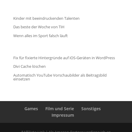
Kinder mit beeindruckenden Talenten
Das beste der Woche von TiH
Wenn alles im Sport falsch läuft
Fix für fixierte Hintergründe auf iOS-Geräten in WordPress
Divi Cache löschen
Automatisch YouTube Vorschaubilder als Beitragsbild
einsetzen
Games
Film und Serie
Sonstiges
Impressum
*Affiliate Link | Als Amazon-Partner verdiene ich an