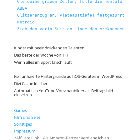
Öle deine grauen Zellen, fülle die mentale Trinkf
ABBA
Glitzeranzug an, Plateaustiefel festgezurrt und l
Metroid
Zieh den Varia Suit an, lade den Armkanonen-Akku 
Kinder mit beeindruckenden Talenten
Das beste der Woche von TiH
Wenn alles im Sport falsch läuft
Fix für fixierte Hintergründe auf iOS-Geräten in WordPress
Divi Cache löschen
Automatisch YouTube Vorschaubilder als Beitragsbild
einsetzen
Games
Film und Serie
Sonstiges
Impressum
*Affiliate Link | Als Amazon-Partner verdiene ich an