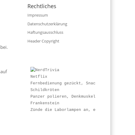
Rechtliches
Impressum
Datenschutzerklärung
Haftungsausschluss
Header Copyright
bei.
 auf
Netflix
Fernbedienung gezückt, Snacks strategisch p
Schildkröten
Panzer polieren, Denkmuskel ausfahren und b
Frankenstein
Zünde die Laborlampen an, entstaube dein Ga