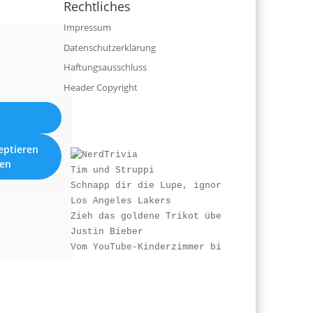
Rechtliches
Impressum
Datenschutzerklärung
Haftungsausschluss
Header Copyright
eptieren
ren
Tim und Struppi
Schnapp dir die Lupe, ignoriere Haddocks Fl
Los Angeles Lakers
Zieh das goldene Trikot über, poliere den i
Justin Bieber
Vom YouTube-Kinderzimmer bis zur globalen P