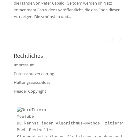
die Hände von Peter Capaldi. Seitdem werden im Netz
immer mehr Fan Videos veröffentlicht, die das Ende dieser
Ära zeigen. Die schönsten und...
«
1
2
Rechtliches
Impressum
Datenschutzerklärung
Haftungsausschluss
Header Copyright
YouTube
Du kennst jeden Algorithmus-Mythos, zitierst lege
Buch-Bestseller
Klappentext gelesen, Verfilmung gesehen und trotz