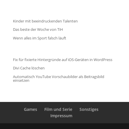
Kinder mit beeindruckenden Talenten
Das beste der Woche von TiH
Wenn alles im Sport falsch läuft
Fix für fixierte Hintergründe auf iOS-Geräten in WordPress
Divi Cache löschen
Automatisch YouTube Vorschaubilder als Beitragsbild
einsetzen
Games
Film und Serie
Sonstiges
Impressum