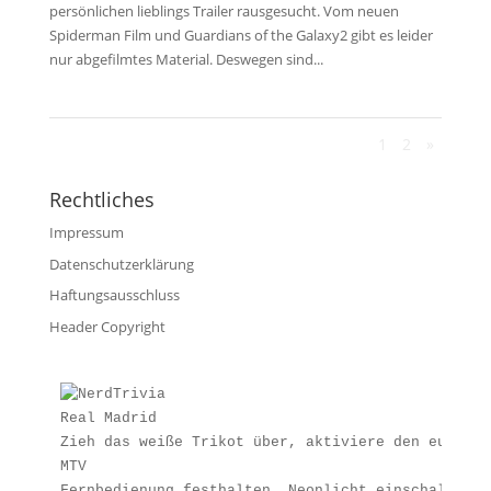
persönlichen lieblings Trailer rausgesucht. Vom neuen
Spiderman Film und Guardians of the Galaxy2 gibt es leider
nur abgefilmtes Material. Deswegen sind...
1
2
»
Rechtliches
Impressum
Datenschutzerklärung
Haftungsausschluss
Header Copyright
Real Madrid
Zieh das weiße Trikot über, aktiviere den europäi
MTV
Fernbedienung festhalten, Neonlicht einschalten u