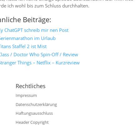
de ich wohl bis zum Schluss durchhalten.
nliche Beiträge:
Ey ChatGPT schreib mir nen Post
Serienmarathon im Urlaub
Titans Staffel 2 ist Mist
Class / Doctor Who Spin-Off / Review
Stranger Things – Netflix – Kurzreview
Rechtliches
Impressum
Datenschutzerklärung
Haftungsausschluss
Header Copyright