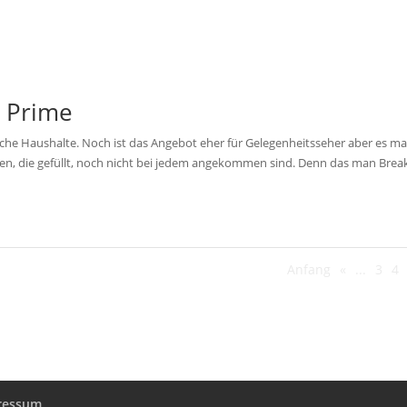
n Prime
 Haushalte. Noch ist das Angebot eher für Gelegenheitsseher aber es ma
ingen, die gefüllt, noch nicht bei jedem angekommen sind. Denn das man Brea
Anfang
«
...
3
4
ressum