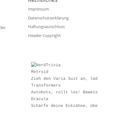
Impressum
Datenschutzerklärung
Haftungsausschluss
der
Header Copyright
Metroid
Zieh den Varia Suit an, lade den Armkanonen
Transformers
Autobots, rollt los! Beweise, dass dein Wis
Dracula
Schärfe deine Eckzähne, überprüfe den Knobl