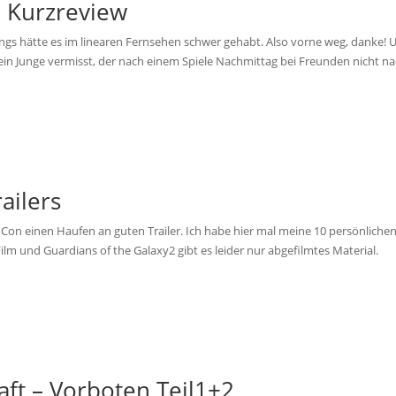
– Kurzreview
ings hätte es im linearen Fernsehen schwer gehabt. Also vorne weg, danke!
d ein Junge vermisst, der nach einem Spiele Nachmittag bei Freunden nicht n
ailers
c Con einen Haufen an guten Trailer. Ich habe hier mal meine 10 persönliche
lm und Guardians of the Galaxy2 gibt es leider nur abgefilmtes Material.
aft – Vorboten Teil1+2