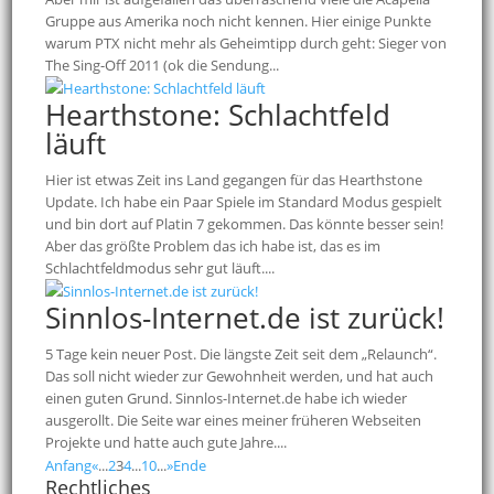
Gruppe aus Amerika noch nicht kennen. Hier einige Punkte
warum PTX nicht mehr als Geheimtipp durch geht: Sieger von
The Sing-Off 2011 (ok die Sendung...
Hearthstone: Schlachtfeld
läuft
Hier ist etwas Zeit ins Land gegangen für das Hearthstone
Update. Ich habe ein Paar Spiele im Standard Modus gespielt
und bin dort auf Platin 7 gekommen. Das könnte besser sein!
Aber das größte Problem das ich habe ist, das es im
Schlachtfeldmodus sehr gut läuft....
Sinnlos-Internet.de ist zurück!
5 Tage kein neuer Post. Die längste Zeit seit dem „Relaunch“.
Das soll nicht wieder zur Gewohnheit werden, und hat auch
einen guten Grund. Sinnlos-Internet.de habe ich wieder
ausgerollt. Die Seite war eines meiner früheren Webseiten
Projekte und hatte auch gute Jahre....
Anfang
«
...
2
3
4
...
10
...
»
Ende
Rechtliches